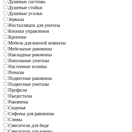
Душевые системы
Душевые стойки
Душевые уголки
Зеркала
Инсталляции для унитаза
Кнопки управления
Крепежи
Мебель для ванной комнаты
Мебельные раковины
Накладные раковины
Напольные унитазы
Настенные изливы
Пеналы
Подвесные раковины
Подвесные унитазы
Профили
Пьедесталы
Раковины
Сиденья
Сифоны для раковины
Сливы
Смесители для биде
Смесители для ванны