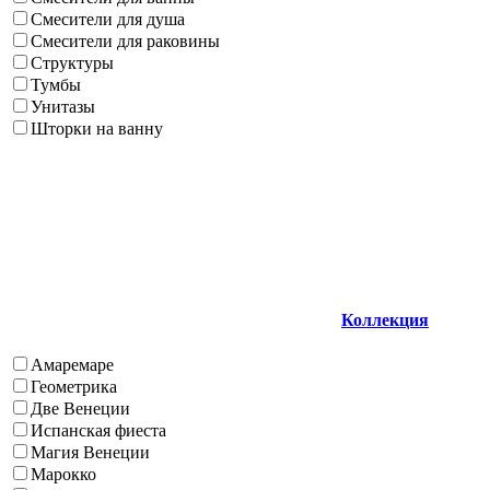
Смесители для душа
Смесители для раковины
Структуры
Тумбы
Унитазы
Шторки на ванну
Коллекция
Амаремаре
Геометрика
Две Венеции
Испанская фиеста
Магия Венеции
Марокко