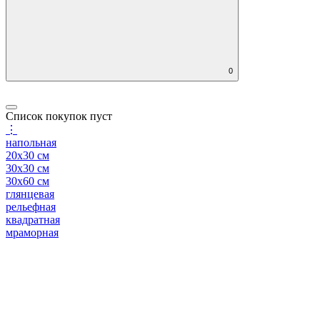
0
Список покупок пуст
⋮
напольная
20x30 см
30x30 см
30x60 см
глянцевая
рельефная
квадратная
мраморная