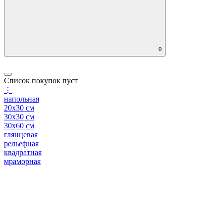
0
Список покупок пуст
⋮
напольная
20x30 см
30x30 см
30x60 см
глянцевая
рельефная
квадратная
мраморная