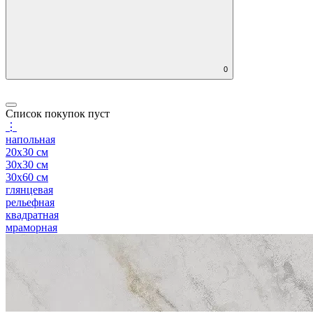
0
Список покупок пуст
⋮
напольная
20x30 см
30x30 см
30x60 см
глянцевая
рельефная
квадратная
мраморная