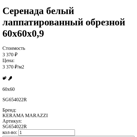
Серенада белый
лаппатированный обрезной
60x60x0,9
Стоимость
3 370 ₽
Цена:
3 370 ₽/м2
60x60
SG654022R
Бренд:
KERAMA MARAZZI
Артикул:
SG654022R
кол-во: