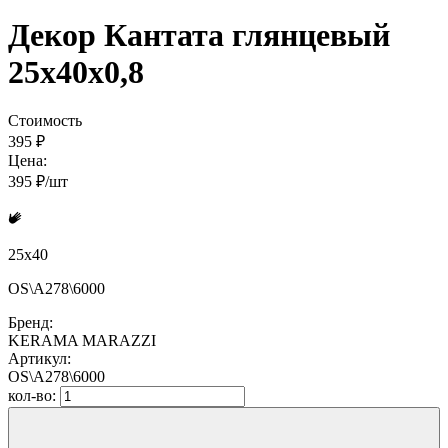
Декор Кантата глянцевый
25x40x0,8
Стоимость
395 ₽
Цена:
395 ₽/шт
25x40
OS\A278\6000
Бренд:
KERAMA MARAZZI
Артикул:
OS\A278\6000
кол-во: