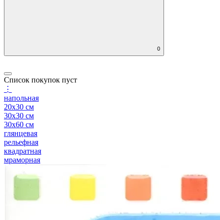
0
Список покупок пуст
⋮
напольная
20x30 см
30x30 см
30x60 см
глянцевая
рельефная
квадратная
мраморная