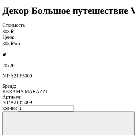
Декор Большое путешествие V
Стоимость
308 ₽
Цена:
308 ₽/шт
20x20
NT\A213\5009
Бренд:
KERAMA MARAZZI
Артикул:
NT\A213\5009
кол-во: