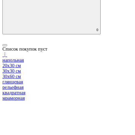
0
Список покупок пуст
⋮
напольная
20x30 см
30x30 см
30x60 см
глянцевая
рельефная
квадратная
мраморная