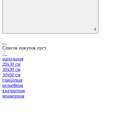
0
Список покупок пуст
⋮
напольная
20x30 см
30x30 см
30x60 см
глянцевая
рельефная
квадратная
мраморная