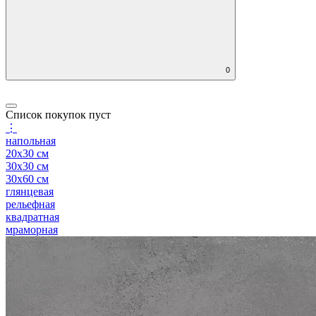
0
Список покупок пуст
⋮
напольная
20x30 см
30x30 см
30x60 см
глянцевая
рельефная
квадратная
мраморная