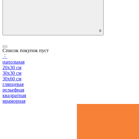
0
Список покупок пуст
⋮
напольная
20x30 см
30x30 см
30x60 см
глянцевая
рельефная
квадратная
мраморная