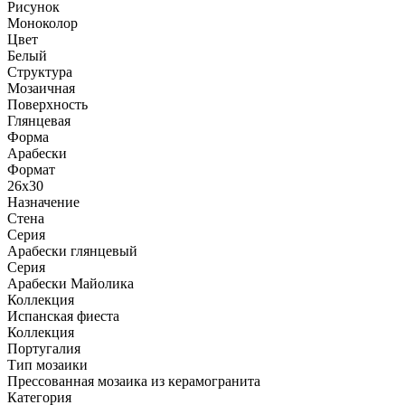
Рисунок
Моноколор
Цвет
Белый
Структура
Мозаичная
Поверхность
Глянцевая
Форма
Арабески
Формат
26x30
Назначение
Стена
Серия
Арабески глянцевый
Серия
Арабески Майолика
Коллекция
Испанская фиеста
Коллекция
Португалия
Тип мозаики
Прессованная мозаика из керамогранита
Категория