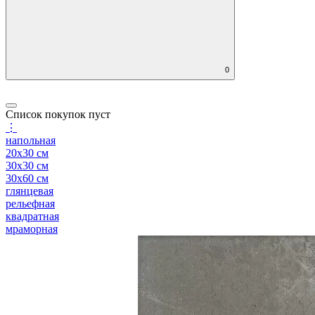
0
Список покупок пуст
⋮
напольная
20x30 см
30x30 см
30x60 см
глянцевая
рельефная
квадратная
мраморная