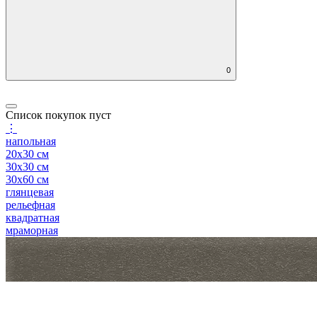
0
Список покупок пуст
⋮
напольная
20x30 см
30x30 см
30x60 см
глянцевая
рельефная
квадратная
мраморная