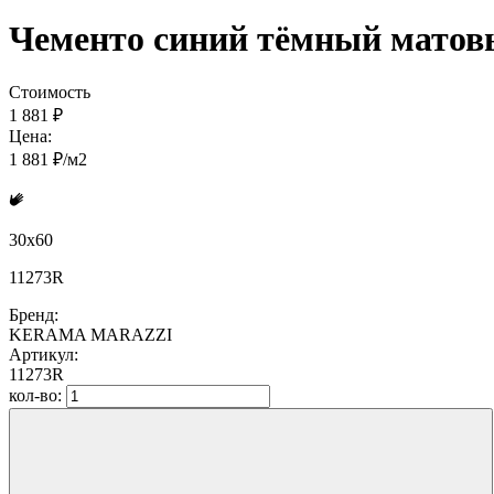
Чементо синий тёмный матовы
Стоимость
1 881 ₽
Цена:
1 881 ₽/м2
30x60
11273R
Бренд:
KERAMA MARAZZI
Артикул:
11273R
кол-во: